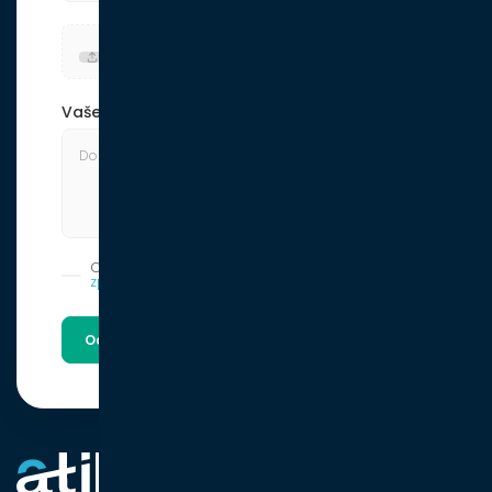
Nahrát soubor (jpg, png, pdf)
Vaše poznámka
Odesláním formuláře souhlasíte se
zpracováním osobních údajů
Odeslat poptávku