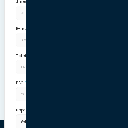
Jméno a příjmení
E-mail
Telefonní číslo
PSČ
Poptávám