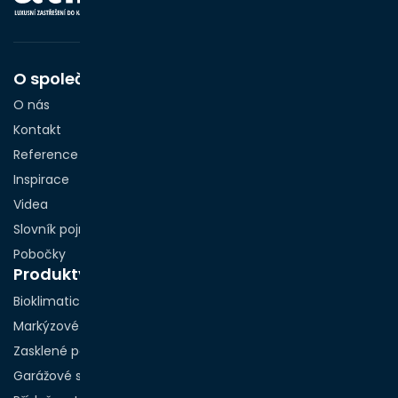
O společnosti
O nás
Kontakt
Reference
Inspirace
Videa
Slovník pojmů
Pobočky
Produkty
Bioklimatické pergoly
Markýzové pergoly
Zasklené pergoly
Garážové stání