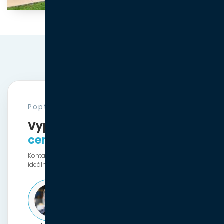
Poptávka
Vyplňte formulář a získejte
cenovou nabídku zdarma
Kontaktujte nás jednoduše online a společně najdeme
ideální řešení pro váš projekt!
+420 720 061 851
Štěpán Coufal Po-Pá: 8:00-16:00