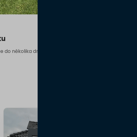
ku
e do několika dnů.