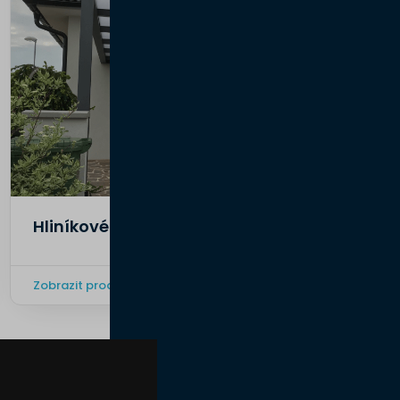
Hliníkové pergoly SKYSPACE LIGHT
Zobrazit produkty