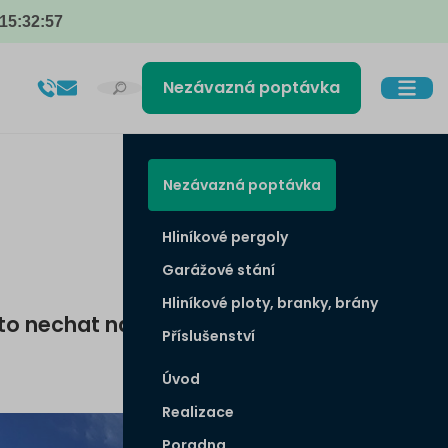
15
:
32
:
55
Nezávazná poptávka
Nezávazná poptávka
Hliníkové pergoly
Garážové stání
Hliníkové ploty, branky, brány
 to nechat na příští
Příslušenství
Úvod
Realizace
Poradna