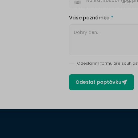
Nahrát soubor (jpg, pn
Vaše poznámka
Odesláním formuláře souhlas
Odeslat poptávku