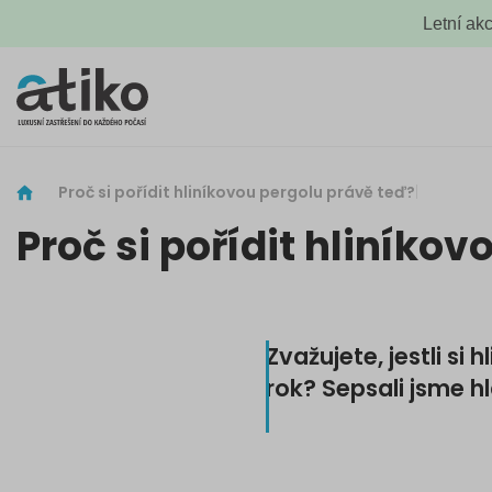
Letní ak
Proč si pořídit hliníkovou pergolu právě teď?
Proč si pořídit hliníko
Zvažujete, jestli si
rok? Sepsali jsme h