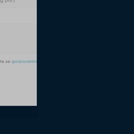
g, pdf)
íte se
zpracováním osobních údajů