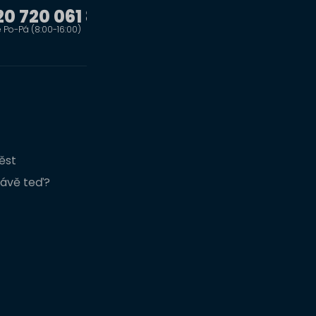
0 720 061 851
info@atiko.cz
e Po-Pá (8:00-16:00)
Na e-mail odpovíme do 24 hod.
Důležité odkazy
Obchodní podmínky
ěst
Zpracování osobních údajů
právě teď?
Změnit nastavení cookies