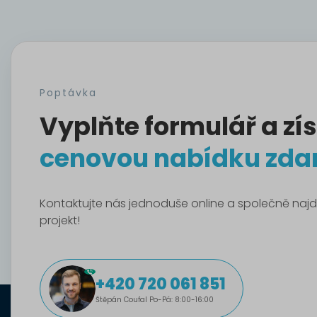
Poptávka
Vyplňte formulář a zís
cenovou nabídku zd
Kontaktujte nás jednoduše online a společně najd
projekt!
+420 720 061 851
Štěpán Coufal Po-Pá: 8:00-16:00