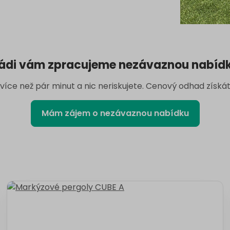
ádi vám zpracujeme nezávaznou nabíd
íce než pár minut a nic neriskujete. Cenový odhad získát
Mám zájem o nezávaznou nabídku