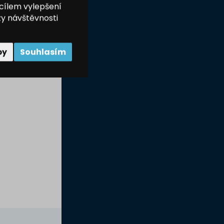
 cílem vylepšení
zy návštěvnosti
by
Souhlasím