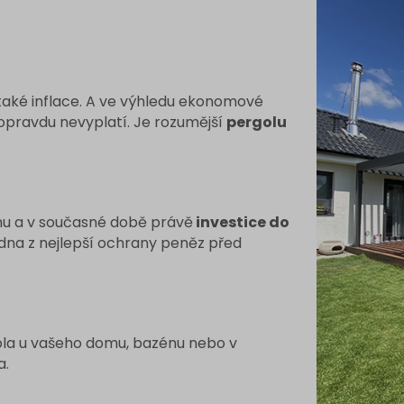
 také inflace. A ve výhledu ekonomové
 opravdu nevyplatí. Je rozumější
pergolu
mu a v současné době právě
investice do
 jedna z nejlepší ochrany peněz před
gola u vašeho domu, bazénu nebo v
a.