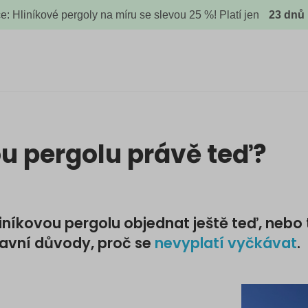
ce: Hliníkové pergoly na míru se slevou 25 %! Platí jen
23
dnů
vou pergolu právě teď?
 hliníkovou pergolu objednat ještě teď, nebo
lavní důvody, proč se
nevyplatí vyčkávat
.