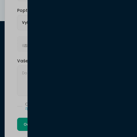
Poptávám
Nahrát soubor (jpg, png, pdf)
Vaše poznámka
Odesláním formuláře souhlasíte se
zpracováním osobních údajů
Odeslat poptávku