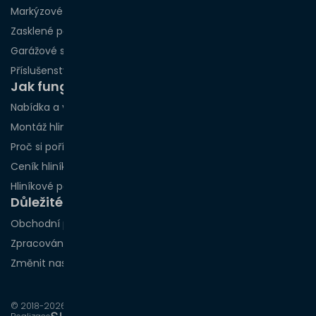
Markýzové pergoly
Zasklené pergoly
Garážové stání
Příslušenství
Jak funguje spolupráce?
Nabídka a vizualizace
Montáž hliníkových pergol podle měst
Proč si pořídit hliníkovou pergolu právě teď?
Ceník hliníkových pergol
Hliníkové pergoly na míru
Důležité odkazy
Obchodní podmínky
Zpracování osobních údajů
Změnit nastavení cookies
© 2018-2026 | Atiko.cz | Všechna práva vyhrazena