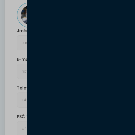
+420 720 061 851
Štěpán Coufal Po-Pá: 8:00-16:00
Jméno a příjmení
E-mail
Telefonní číslo
PSČ