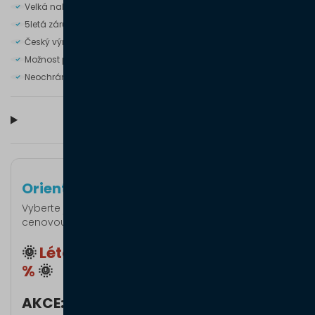
Velká nabídka barev. střešních markýz i hliníkové konstrukce
5letá záruka na produkt i montáž.
Český výrobek.
Možnost podsvícení LED osvětlením.
Neochrání před deštěm.
Dokumenty ke stažení
Orientační
ceník
Vyberte jednu z variant a nezávazně poptejte
cenovou nabídku.
🌞
Léto je tu → VYUŽIJTE SLEVY AŽ 25
%
🌞
AKCE: Ke každé objednané pergole