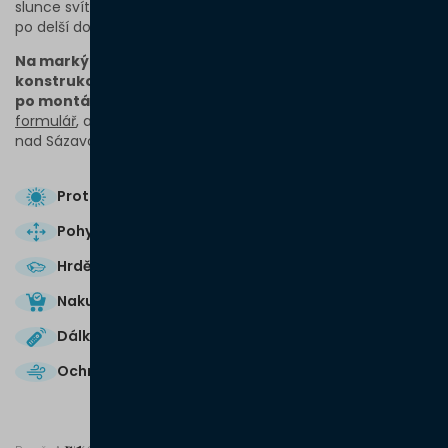
slunce svítí hodně z boku, ale také můžete terasu využívat
po delší dobu v roce.
Na markýzovou pergolu dáváme 5letou záruku na
konstrukci a zajistíme veškerý servis od vizualizace
po montáž.
Můžete nás kontaktovat přes
poptávkový
formulář
, a nebo se zastavit v našem
showroomu
ve Žďáru
nad Sázavou.
Protisluneční ochrana
Pohyblivá pergola
Hrdě vyrobeno v České republice
Nakupujete u spolehlivého prodejce
Dálkové ovládání
Ochrana proti větru