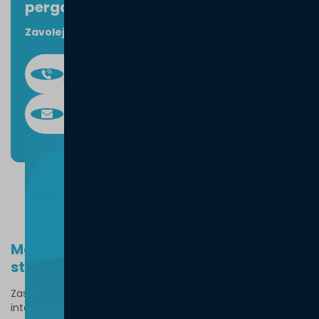
pergoly?
Zavolejte
nebo
napište
, rádi pomůžeme
+420 720 061 851
Volejte Po-Pá (8:00-16:00)
info@atiko.cz
Na e-mail odpovíme do 24 hod.
Technická specifikace
Markýzu si jednoduše
stáhnete
dálkovým ovladačem
Zastínění pergoly zajistí střešní markýza, která má v sobě
integrovaný elektromotor na dálkové ovládání. Můžete také