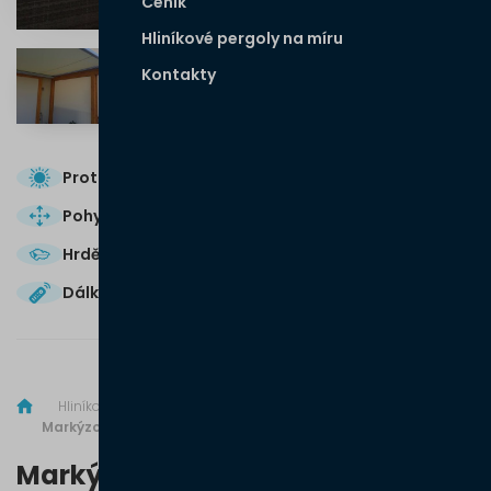
Ceník
Hliníkové pergoly na míru
Kontakty
Protisluneční ochrana
Pohyblivá pergola
Hrdě vyrobeno v České republice
Dálkové ovládání
Všechny přednosti a výhody
Hliníkové pergoly
Markýzové pergoly
Markýzová hliníková pergola
Markýzová hliníková pergola