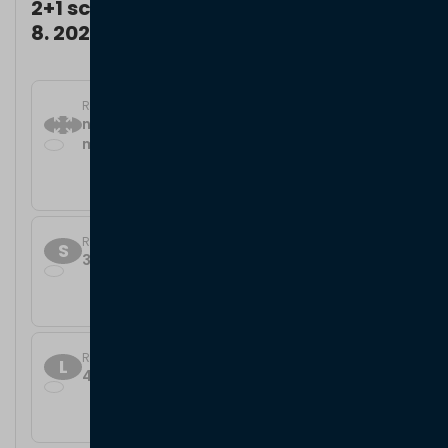
2+1 screen roleta ZDARMA. Platí do 31.
8. 2026.
Rozměr
na míru (až do rozměru 6,24 m × 4,74
m)
Cena od
individuální
Rozměr
S
3 m × 2,5 m
Cena od
97 556 Kč
Rozměr
L
4,5 m × 3,5 m
Cena od
130 313 Kč