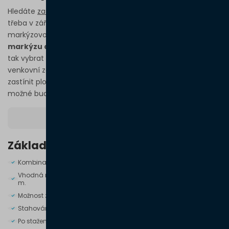
Hledáte
zastřešení na velkou terasu
a rádi byste jej měli
třeba v zářivějších barvách? Představujeme vám naši
markýzovou pergolu. Spojuje v sobě
klasickou střešní
markýzu a pergolovou hliníkovou konstrukci.
Můžete si
tak vybrat z nejrůznějších barev látky, a vytvořit tak vaše
venkovní zastřešení jedinečné. A s markýzovou pergolou lze
zastínit plochu o velikosti 6,24 m × 4,74 m, ale prakticky je
možné budovat sestavy v neomezeném rozměru.
Více o produktu
Základní informace
Kombinace látkové markýzy a hliníkové konstrukce.
Vhodná na zastínění velkých teras až do rozměru 6,24 m × 4,74
m.
Možnost zastínit boční stěny pergoly.
Stahování markýzy na dálkové ovládání.
Po stažení markýzy je celá plocha střechy zcela volná .