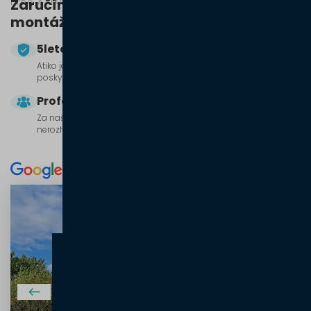
Zaručíme
kvalitu a profesionální
montáž
5letá záruka
Atiko jako záruka kvality. I proto našim zákazníkům
poskytujeme pětiletou záruku.
Profesionální tým
Za našimi výsledky stojí jeden pevný tým, který jen tak něco
nerozhodí.
5/5
10+ hodnocení
Montáž proběhla v pořádku během 2 dnů,
které byly původně naplánovány. Atiko
jsme zvolil z
důvodu příznivé ceny a
spokojenosti se službami
další firmy ze
stejné skupiny Oknostyl.