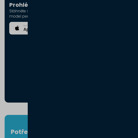
Prohlédnout v rozšířené realitě (AR)
Stáhněte si 3D aplikaci Pergola SKYLINE a vytvořte realistický 3D
model pergoly přímo u vašeho domu.
Potřebujete poradit při výběru