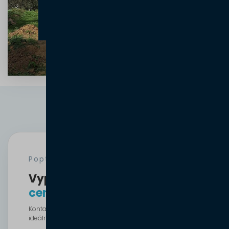
- Miloš N., Blansko
Poptávka
Vyplňte formulář a získejte
cenovou nabídku zdarma
Kontaktujte nás jednoduše online a společně najdeme
ideální řešení pro váš projekt!