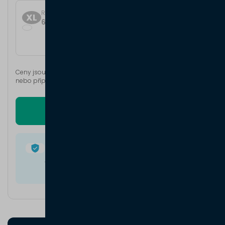
Rozměr
XL
6,2 m × 3,5 m
Cena od
146 329 Kč
Ceny jsou orientační a jsou uvedené bez stojen, DPH, montáže
nebo případné slevy. Každou nabídku ceníme individuálně.
Poptat pergolu
5 let záruka bez omezení
Atiko jako záruka kvality. I proto našim
zákazníkům poskytujeme pětiletou záruku.