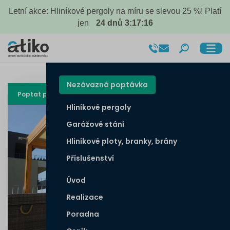
Letní akce: Hliníkové pergoly na míru se slevou 25 %! Platí
jen
24
dnů
3
:
17
:
15
Nezávazná poptávka
Poptat pergolu
Hliníkové pergoly
Garážové stání
Hliníkové ploty, branky, brány
Příslušenství
Úvod
Realizace
Poradna