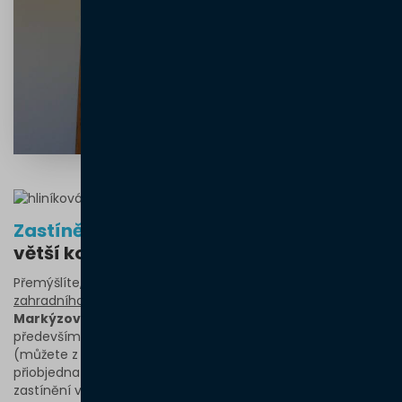
Zastínění bočních stěn
vám přinese
větší komfort
Přemýšlíte, proč byste měli dát přednost tomuto typu
zahradního zastřešení
před běžnou terasovou markýzou?
Markýzová pergola je více odolná vůči větru
a
především si díky konstrukci můžete
zastínit boční stěny
(můžete z ní tedy udělat rolovací pergolu)
.
Stačí si
přiobjednat
screenové rolety na dálkové ovládání
. Boční
zastínění vám nejenom přinese větší pohodlí, když už třeba