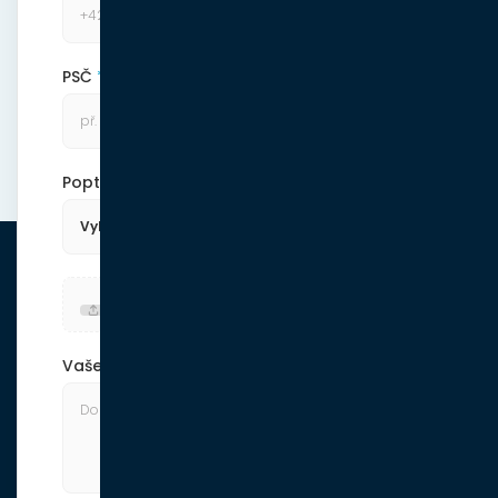
PSČ
Poptávám
Nahrát soubor (jpg, png, pdf)
Vaše poznámka