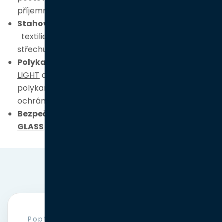
příjemně vzduch.
Stahovací markýza
u
markýzové pergoly
–
textilie zastíní před sluncem a výhodné je, že lze
střechu zcela stáhnout.
Polykarbonátové zastřešení
u pergol
SKYSPACE
LIGHT
a
ESPACE
– střecha z dutinkového
polykarbonátu s mléčnou úpravou zastíní i
ochrání před deštěm, je to levnější řešení.
Bezpečnostní sklo
u pergol
SKYSPACE
a
ESPACE
GLASS
– zasklení je čiré, nebo mléčné.
Poptávka