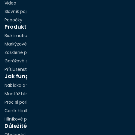
Videa
Slovník pojmů
Pobočky
Produkty
Bioklimatické pergoly
Markýzové pergoly
Zasklené pergoly
Garážové stání
Příslušenství
Jak funguje spolupráce?
Nabídka a vizualizace
Montáž hliníkových pergol podle měst
Proč si pořídit hliníkovou pergolu právě teď?
Ceník hliníkových pergol
Hliníkové pergoly na míru
Důležité odkazy
Obchodní podmínky