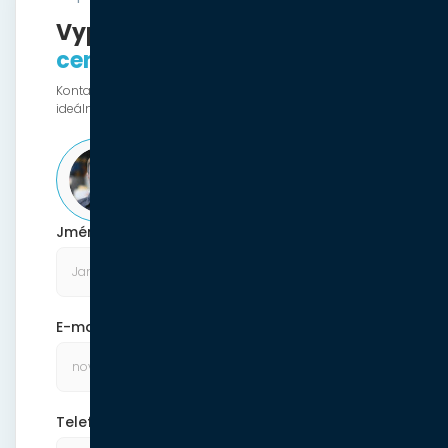
Vyplňte formulář a získejte
cenovou nabídku zdarma
Kontaktujte nás jednoduše online a společně najdeme
ideální řešení pro váš projekt!
+420 720 061 851
Štěpán Coufal Po-Pá: 8:00-16:00
Jméno a příjmení
E-mail
Telefonní číslo