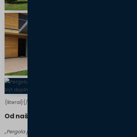
{literal}
{/literal}
Od našich zákazníků
„Pergola je krásná, jsme
„Naprosto bezproblémová