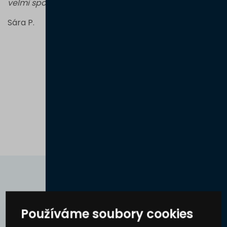
velmi spokojeni!”
komunikace, férový
přístup, domluvené
Sára P.
termíny, co platily.
Kvalitně odvedená práce.
Maximální spokojenost jak
s produktem (pergola),
tak i přístupem a
jednáním firmy.”
David J.
Používáme soubory cookies