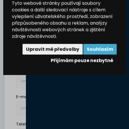
Poptávka
Tyto webové stránky používají soubory
cookies a další sledovací nástroje s cílem
Vyplňte formulář a získejte
vylepšení uživatelského prostředí, zobrazení
cenovou nabídku zdarma
přizpůsobeného obsahu a reklam, analýzy
Kontaktujte nás jednoduše online a společně najdeme
návštěvnosti webových stránek a zjištění
ideální řešení pro váš projekt!
zdroje návštěvnosti.
Upravit mé předvolby
Souhlasím
+420 720 061 851
Štěpán Coufal Po-Pá: 8:00-16:00
Přijímám pouze nezbytné
Jméno a příjmení
E-mail
Telefonní číslo