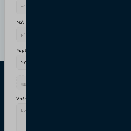
PSČ
Poptávám
Nahrát soubor (jpg, png, pdf)
Vaše poznámka