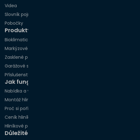
Videa
Slovník pojmů
Pobočky
Produkty
Bioklimatické pergoly
Markýzové pergoly
Zasklené pergoly
Garážové stání
Příslušenství
Jak funguje spolupráce?
Nabídka a vizualizace
Montáž hliníkových pergol podle měst
Proč si pořídit hliníkovou pergolu právě teď?
Ceník hliníkových pergol
Hliníkové pergoly na míru
Důležité odkazy